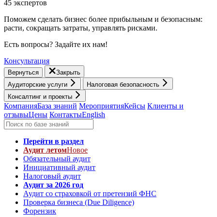
45 экспертов
Поможем сделать бизнес более прибыльным и безопасным:
расти, cокращать затраты, управлять рисками.
Есть вопросы? Задайте их нам!
Консультация
Вернуться
Закрыть
Аудиторские услуги
Налоговая безопасность
Консалтинг и проекты
Компания
База знаний
Мероприятия
Кейсы
Клиенты и
отзывы
Цены
Контакты
English
Перейти в раздел
Аудит летом
Новое
Обязательный аудит
Инициативный аудит
Налоговый аудит
Аудит за 2026 год
Аудит со страховкой от претензий ФНС
Проверка бизнеса (Due Diligence)
Форензик