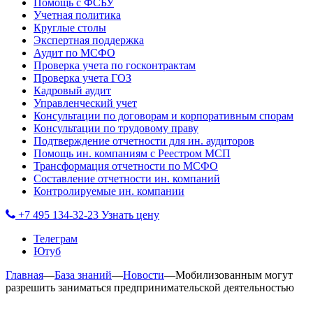
Помощь с ФСБУ
Учетная политика
Круглые столы
Экспертная поддержка
Аудит по МСФО
Проверка учета по госконтрактам
Проверка учета ГОЗ
Кадровый аудит
Управленческий учет
Консультации по договорам и корпоративным спорам
Консультации по трудовому праву
Подтверждение отчетности для ин. аудиторов
Помощь ин. компаниям с Реестром МСП
Трансформация отчетности по МСФО
Составление отчетности ин. компаний
Контролируемые ин. компании
+7 495 134-32-23
Узнать цену
Телеграм
Ютуб
Главная
—
База знаний
—
Новости
—
Мобилизованным могут
разрешить заниматься предпринимательской деятельностью