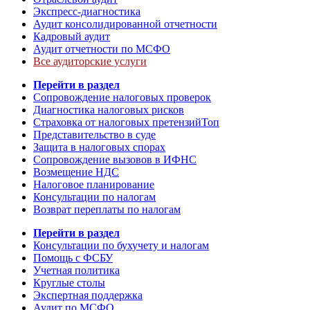
Экспресс-диагностика
Аудит консолидированной отчетности
Кадровый аудит
Аудит отчетности по МСФО
Все аудиторские услуги
Перейти в раздел
Сопровождение налоговых проверок
Диагностика налоговых рисков
Страховка от налоговых претензий
Топ
Представительство в суде
Защита в налоговых спорах
Сопровождение вызовов в ИФНС
Возмещение НДС
Налоговое планирование
Консультации по налогам
Возврат переплаты по налогам
Перейти в раздел
Консультации по бухучету и налогам
Помощь с ФСБУ
Учетная политика
Круглые столы
Экспертная поддержка
Аудит по МСФО