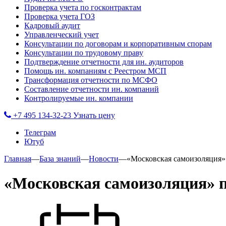
Проверка учета по госконтрактам
Проверка учета ГОЗ
Кадровый аудит
Управленческий учет
Консультации по договорам и корпоративным спорам
Консультации по трудовому праву
Подтверждение отчетности для ин. аудиторов
Помощь ин. компаниям с Реестром МСП
Трансформация отчетности по МСФО
Составление отчетности ин. компаний
Контролируемые ин. компании
+7 495 134-32-23
Узнать цену
Телеграм
Ютуб
Главная
—
База знаний
—
Новости
—
«Московская самоизоляция»
«Московская самоизоляция» п