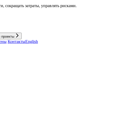
и, cокращать затраты, управлять рисками.
и проекты
ены
Контакты
English