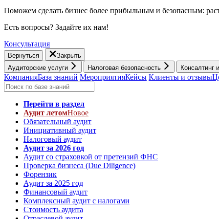
Поможем сделать бизнес более прибыльным и безопасным: раст
Есть вопросы? Задайте их нам!
Консультация
Вернуться
Закрыть
Аудиторские услуги
Налоговая безопасность
Консалтинг 
Компания
База знаний
Мероприятия
Кейсы
Клиенты и отзывы
Ц
Перейти в раздел
Аудит летом
Новое
Обязательный аудит
Инициативный аудит
Налоговый аудит
Аудит за 2026 год
Аудит со страховкой от претензий ФНС
Проверка бизнеса (Due Diligence)
Форензик
Аудит за 2025 год
Финансовый аудит
Комплексный аудит с налогами
Стоимость аудита
Отраслевой аудит