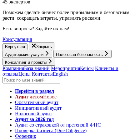
45 экспертов
Поможем сделать бизнес более прибыльным и безопасным:
расти, cокращать затраты, управлять рисками.
Есть вопросы? Задайте их нам!
Консультация
Вернуться
Закрыть
Аудиторские услуги
Налоговая безопасность
Консалтинг и проекты
Компания
База знаний
Мероприятия
Кейсы
Клиенты и
отзывы
Цены
Контакты
English
Перейти в раздел
Аудит летом
Новое
Обязательный аудит
Инициативный аудит
Налоговый аудит
Аудит за 2026 год
Аудит со страховкой от претензий ФНС
Проверка бизнеса (Due Diligence)
Форензик