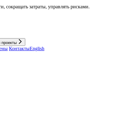
и, cокращать затраты, управлять рисками.
и проекты
ены
Контакты
English