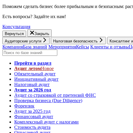
Поможем сделать бизнес более прибыльным и безопасным: раст
Есть вопросы? Задайте их нам!
Консультация
Вернуться
Закрыть
Аудиторские услуги
Налоговая безопасность
Консалтинг 
Компания
База знаний
Мероприятия
Кейсы
Клиенты и отзывы
Ц
Перейти в раздел
Аудит летом
Новое
Обязательный аудит
Инициативный аудит
Налоговый аудит
Аудит за 2026 год
Аудит со страховкой от претензий ФНС
Проверка бизнеса (Due Diligence)
Форензик
Аудит за 2025 год
Финансовый аудит
Комплексный аудит с налогами
Стоимость аудита
Отраслевой аудит