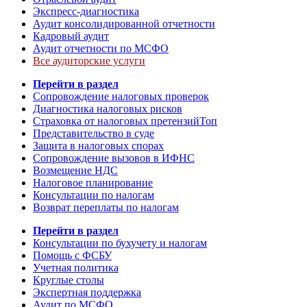
Экспресс-диагностика
Аудит консолидированной отчетности
Кадровый аудит
Аудит отчетности по МСФО
Все аудиторские услуги
Перейти в раздел
Сопровождение налоговых проверок
Диагностика налоговых рисков
Страховка от налоговых претензий
Топ
Представительство в суде
Защита в налоговых спорах
Сопровождение вызовов в ИФНС
Возмещение НДС
Налоговое планирование
Консультации по налогам
Возврат переплаты по налогам
Перейти в раздел
Консультации по бухучету и налогам
Помощь с ФСБУ
Учетная политика
Круглые столы
Экспертная поддержка
Аудит по МСФО