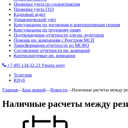
Проверка учета по госконтрактам
Проверка учета ГОЗ
Кадровый аудит
Управленческий учет
Консультации по договорам и корпоративным спорам
Консультации по трудовому праву
Подтверждение отчетности для ин. аудиторов
Помощь ин. компаниям с Реестром МСП
Трансформация отчетности по МСФО
Составление отчетности ин. компаний
Контролируемые ин. компании
+7 495 134-32-23
Узнать цену
Телеграм
Ютуб
Главная
—
База знаний
—
Новости
—
Наличные расчеты между ре
Наличные расчеты между рези