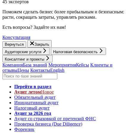
45 экспертов
Поможем сделать бизнес более прибыльным и безопасным:
расти, cокращать затраты, управлять рисками.
Есть вопросы? Задайте их нам!
Консультация
Вернуться
Закрыть
Аудиторские услуги
Налоговая безопасность
Консалтинг и проекты
Компания
База знаний
Мероприятия
Кейсы
Клиенты и
отзывы
Цены
Контакты
English
Перейти в раздел
Аудит летом
Новое
Обязательный аудит
Инициативный аудит
Налоговый аудит
Аудит за 2026 год
Аудит со страховкой от претензий ФНС
Проверка бизнеса (Due Diligence)
Форензик