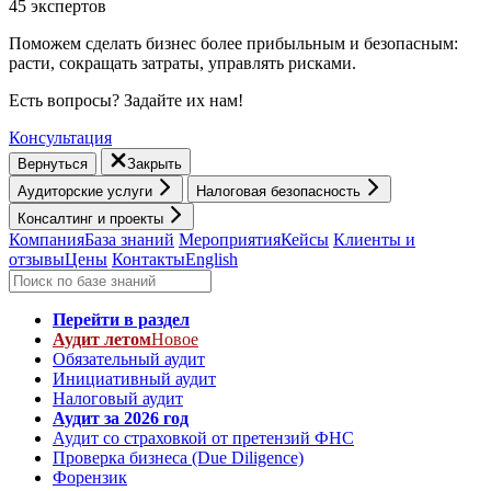
45 экспертов
Поможем сделать бизнес более прибыльным и безопасным:
расти, cокращать затраты, управлять рисками.
Есть вопросы? Задайте их нам!
Консультация
Вернуться
Закрыть
Аудиторские услуги
Налоговая безопасность
Консалтинг и проекты
Компания
База знаний
Мероприятия
Кейсы
Клиенты и
отзывы
Цены
Контакты
English
Перейти в раздел
Аудит летом
Новое
Обязательный аудит
Инициативный аудит
Налоговый аудит
Аудит за 2026 год
Аудит со страховкой от претензий ФНС
Проверка бизнеса (Due Diligence)
Форензик