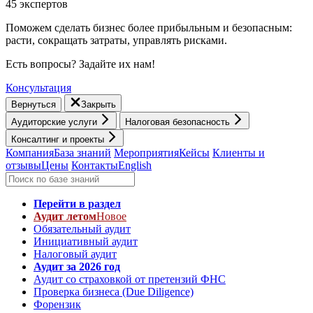
45 экспертов
Поможем сделать бизнес более прибыльным и безопасным:
расти, cокращать затраты, управлять рисками.
Есть вопросы? Задайте их нам!
Консультация
Вернуться
Закрыть
Аудиторские услуги
Налоговая безопасность
Консалтинг и проекты
Компания
База знаний
Мероприятия
Кейсы
Клиенты и
отзывы
Цены
Контакты
English
Перейти в раздел
Аудит летом
Новое
Обязательный аудит
Инициативный аудит
Налоговый аудит
Аудит за 2026 год
Аудит со страховкой от претензий ФНС
Проверка бизнеса (Due Diligence)
Форензик