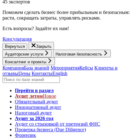
45 экспертов
Поможем сделать бизнес более прибыльным и безопасным:
расти, cокращать затраты, управлять рисками.
Есть вопросы? Задайте их нам!
Консультация
Вернуться
Закрыть
Аудиторские услуги
Налоговая безопасность
Консалтинг и проекты
Компания
База знаний
Мероприятия
Кейсы
Клиенты и
отзывы
Цены
Контакты
English
Перейти в раздел
Аудит летом
Новое
Обязательный аудит
Инициативный аудит
Налоговый аудит
Аудит за 2026 год
Аудит со страховкой от претензий ФНС
Проверка бизнеса (Due Diligence)
Форензик