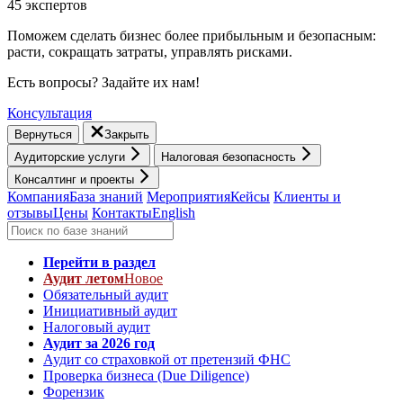
45 экспертов
Поможем сделать бизнес более прибыльным и безопасным:
расти, cокращать затраты, управлять рисками.
Есть вопросы? Задайте их нам!
Консультация
Вернуться
Закрыть
Аудиторские услуги
Налоговая безопасность
Консалтинг и проекты
Компания
База знаний
Мероприятия
Кейсы
Клиенты и
отзывы
Цены
Контакты
English
Перейти в раздел
Аудит летом
Новое
Обязательный аудит
Инициативный аудит
Налоговый аудит
Аудит за 2026 год
Аудит со страховкой от претензий ФНС
Проверка бизнеса (Due Diligence)
Форензик