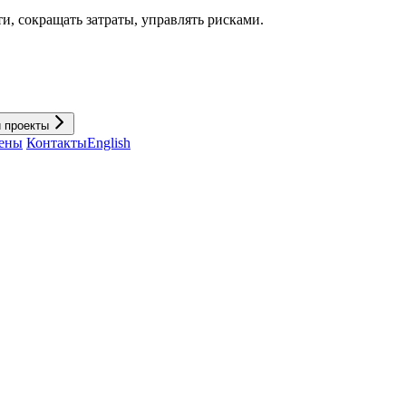
и, cокращать затраты, управлять рисками.
и проекты
ены
Контакты
English