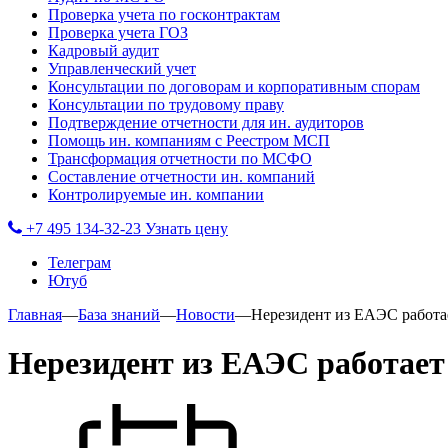
Проверка учета по госконтрактам
Проверка учета ГОЗ
Кадровый аудит
Управленческий учет
Консультации по договорам и корпоративным спорам
Консультации по трудовому праву
Подтверждение отчетности для ин. аудиторов
Помощь ин. компаниям с Реестром МСП
Трансформация отчетности по МСФО
Составление отчетности ин. компаний
Контролируемые ин. компании
+7 495 134-32-23
Узнать цену
Телеграм
Ютуб
Главная
—
База знаний
—
Новости
—
Нерезидент из ЕАЭС работа
Нерезидент из ЕАЭС работает