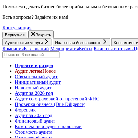
Поможем сделать бизнес более прибыльным и безопасным: раст
Есть вопросы? Задайте их нам!
Консультация
Вернуться
Закрыть
Аудиторские услуги
Налоговая безопасность
Консалтинг 
Компания
База знаний
Мероприятия
Кейсы
Клиенты и отзывы
Ц
Перейти в раздел
Аудит летом
Новое
Обязательный аудит
Инициативный аудит
Налоговый аудит
Аудит за 2026 год
Аудит со страховкой от претензий ФНС
Проверка бизнеса (Due Diligence)
Форензик
Аудит за 2025 год
Финансовый аудит
Комплексный аудит с налогами
Стоимость аудита
Отраслевой аудит