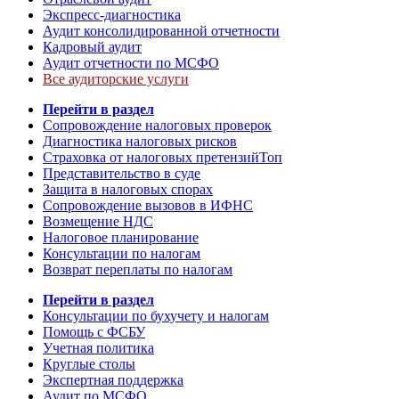
Экспресс-диагностика
Аудит консолидированной отчетности
Кадровый аудит
Аудит отчетности по МСФО
Все аудиторские услуги
Перейти в раздел
Сопровождение налоговых проверок
Диагностика налоговых рисков
Страховка от налоговых претензий
Топ
Представительство в суде
Защита в налоговых спорах
Сопровождение вызовов в ИФНС
Возмещение НДС
Налоговое планирование
Консультации по налогам
Возврат переплаты по налогам
Перейти в раздел
Консультации по бухучету и налогам
Помощь с ФСБУ
Учетная политика
Круглые столы
Экспертная поддержка
Аудит по МСФО