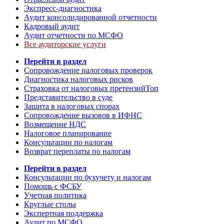
Экспресс-диагностика
Аудит консолидированной отчетности
Кадровый аудит
Аудит отчетности по МСФО
Все аудиторские услуги
Перейти в раздел
Сопровождение налоговых проверок
Диагностика налоговых рисков
Страховка от налоговых претензий
Топ
Представительство в суде
Защита в налоговых спорах
Сопровождение вызовов в ИФНС
Возмещение НДС
Налоговое планирование
Консультации по налогам
Возврат переплаты по налогам
Перейти в раздел
Консультации по бухучету и налогам
Помощь с ФСБУ
Учетная политика
Круглые столы
Экспертная поддержка
Аудит по МСФО