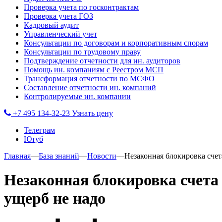
Проверка учета по госконтрактам
Проверка учета ГОЗ
Кадровый аудит
Управленческий учет
Консультации по договорам и корпоративным спорам
Консультации по трудовому праву
Подтверждение отчетности для ин. аудиторов
Помощь ин. компаниям с Реестром МСП
Трансформация отчетности по МСФО
Составление отчетности ин. компаний
Контролируемые ин. компании
+7 495 134-32-23
Узнать цену
Телеграм
Ютуб
Главная
—
База знаний
—
Новости
—
Незаконная блокировка счет
Незаконная блокировка счета
ущерб не надо