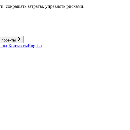
и, cокращать затраты, управлять рисками.
и проекты
ены
Контакты
English