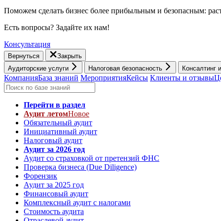
Поможем сделать бизнес более прибыльным и безопасным: раст
Есть вопросы? Задайте их нам!
Консультация
Вернуться
Закрыть
Аудиторские услуги
Налоговая безопасность
Консалтинг 
Компания
База знаний
Мероприятия
Кейсы
Клиенты и отзывы
Ц
Перейти в раздел
Аудит летом
Новое
Обязательный аудит
Инициативный аудит
Налоговый аудит
Аудит за 2026 год
Аудит со страховкой от претензий ФНС
Проверка бизнеса (Due Diligence)
Форензик
Аудит за 2025 год
Финансовый аудит
Комплексный аудит с налогами
Стоимость аудита
Отраслевой аудит