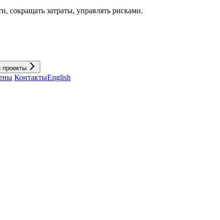
и, cокращать затраты, управлять рисками.
и проекты
ены
Контакты
English