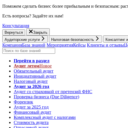
Поможем сделать бизнес более прибыльным и безопасным: раст
Есть вопросы? Задайте их нам!
Консультация
Вернуться
Закрыть
Аудиторские услуги
Налоговая безопасность
Консалтинг 
Компания
База знаний
Мероприятия
Кейсы
Клиенты и отзывы
Ц
Перейти в раздел
Аудит летом
Новое
Обязательный аудит
Инициативный аудит
Налоговый аудит
Аудит за 2026 год
Аудит со страховкой от претензий ФНС
Проверка бизнеса (Due Diligence)
Форензик
Аудит за 2025 год
Финансовый аудит
Комплексный аудит с налогами
Стоимость аудита
Отраслевой аудит