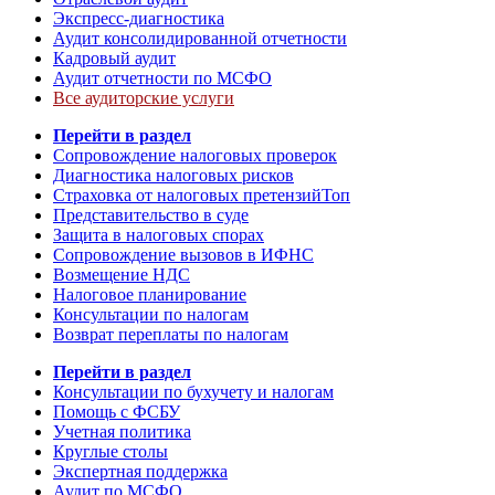
Экспресс-диагностика
Аудит консолидированной отчетности
Кадровый аудит
Аудит отчетности по МСФО
Все аудиторские услуги
Перейти в раздел
Сопровождение налоговых проверок
Диагностика налоговых рисков
Страховка от налоговых претензий
Топ
Представительство в суде
Защита в налоговых спорах
Сопровождение вызовов в ИФНС
Возмещение НДС
Налоговое планирование
Консультации по налогам
Возврат переплаты по налогам
Перейти в раздел
Консультации по бухучету и налогам
Помощь с ФСБУ
Учетная политика
Круглые столы
Экспертная поддержка
Аудит по МСФО