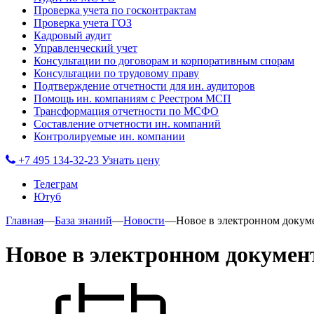
Проверка учета по госконтрактам
Проверка учета ГОЗ
Кадровый аудит
Управленческий учет
Консультации по договорам и корпоративным спорам
Консультации по трудовому праву
Подтверждение отчетности для ин. аудиторов
Помощь ин. компаниям с Реестром МСП
Трансформация отчетности по МСФО
Составление отчетности ин. компаний
Контролируемые ин. компании
+7 495 134-32-23
Узнать цену
Телеграм
Ютуб
Главная
—
База знаний
—
Новости
—
Новое в электронном докум
Новое в электронном докумен