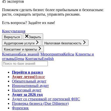
45 экспертов
Поможем сделать бизнес более прибыльным и безопасным:
расти, cокращать затраты, управлять рисками.
Есть вопросы? Задайте их нам!
Консультация
Вернуться
Закрыть
Аудиторские услуги
Налоговая безопасность
Консалтинг и проекты
Компания
База знаний
Мероприятия
Кейсы
Клиенты и
отзывы
Цены
Контакты
English
Перейти в раздел
Аудит летом
Новое
Обязательный аудит
Инициативный аудит
Налоговый аудит
Аудит за 2026 год
Аудит со страховкой от претензий ФНС
Проверка бизнеса (Due Diligence)
Форензик