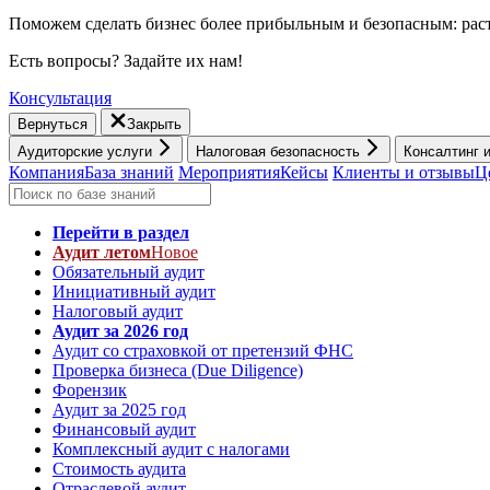
Поможем сделать бизнес более прибыльным и безопасным: раст
Есть вопросы? Задайте их нам!
Консультация
Вернуться
Закрыть
Аудиторские услуги
Налоговая безопасность
Консалтинг 
Компания
База знаний
Мероприятия
Кейсы
Клиенты и отзывы
Ц
Перейти в раздел
Аудит летом
Новое
Обязательный аудит
Инициативный аудит
Налоговый аудит
Аудит за 2026 год
Аудит со страховкой от претензий ФНС
Проверка бизнеса (Due Diligence)
Форензик
Аудит за 2025 год
Финансовый аудит
Комплексный аудит с налогами
Стоимость аудита
Отраслевой аудит