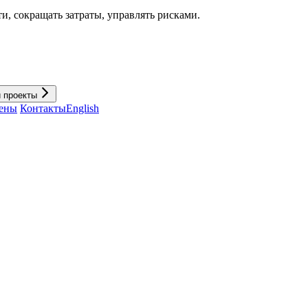
и, cокращать затраты, управлять рисками.
и проекты
ены
Контакты
English