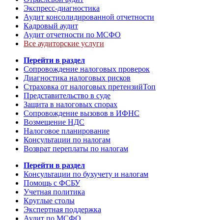
Экспресс-диагностика
Аудит консолидированной отчетности
Кадровый аудит
Аудит отчетности по МСФО
Все аудиторские услуги
Перейти в раздел
Сопровождение налоговых проверок
Диагностика налоговых рисков
Страховка от налоговых претензий
Топ
Представительство в суде
Защита в налоговых спорах
Сопровождение вызовов в ИФНС
Возмещение НДС
Налоговое планирование
Консультации по налогам
Возврат переплаты по налогам
Перейти в раздел
Консультации по бухучету и налогам
Помощь с ФСБУ
Учетная политика
Круглые столы
Экспертная поддержка
Аудит по МСФО