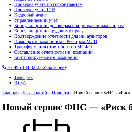
Проверка учета по госконтрактам
Проверка учета ГОЗ
Кадровый аудит
Управленческий учет
Консультации по договорам и корпоративным спорам
Консультации по трудовому праву
Подтверждение отчетности для ин. аудиторов
Помощь ин. компаниям с Реестром МСП
Трансформация отчетности по МСФО
Составление отчетности ин. компаний
Контролируемые ин. компании
+7 495 134-32-23
Узнать цену
Телеграм
Ютуб
Главная
—
База знаний
—
Новости
—
Новый сервис ФНС - «Риск 
Новый сервис ФНС — «Риск б