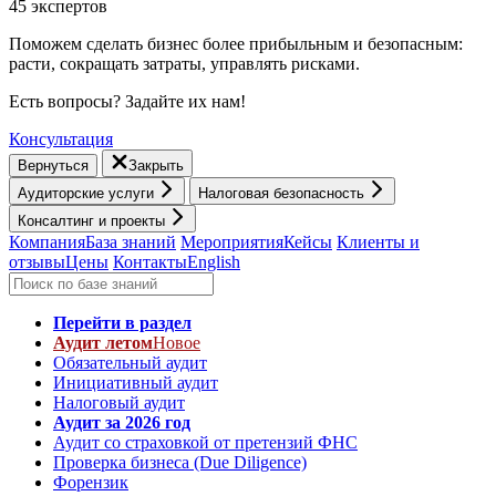
45 экспертов
Поможем сделать бизнес более прибыльным и безопасным:
расти, cокращать затраты, управлять рисками.
Есть вопросы? Задайте их нам!
Консультация
Вернуться
Закрыть
Аудиторские услуги
Налоговая безопасность
Консалтинг и проекты
Компания
База знаний
Мероприятия
Кейсы
Клиенты и
отзывы
Цены
Контакты
English
Перейти в раздел
Аудит летом
Новое
Обязательный аудит
Инициативный аудит
Налоговый аудит
Аудит за 2026 год
Аудит со страховкой от претензий ФНС
Проверка бизнеса (Due Diligence)
Форензик