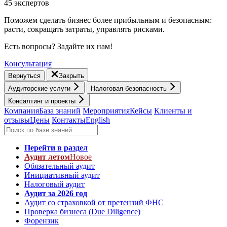
45 экспертов
Поможем сделать бизнес более прибыльным и безопасным:
расти, cокращать затраты, управлять рисками.
Есть вопросы? Задайте их нам!
Консультация
Вернуться
Закрыть
Аудиторские услуги
Налоговая безопасность
Консалтинг и проекты
Компания
База знаний
Мероприятия
Кейсы
Клиенты и
отзывы
Цены
Контакты
English
Перейти в раздел
Аудит летом
Новое
Обязательный аудит
Инициативный аудит
Налоговый аудит
Аудит за 2026 год
Аудит со страховкой от претензий ФНС
Проверка бизнеса (Due Diligence)
Форензик