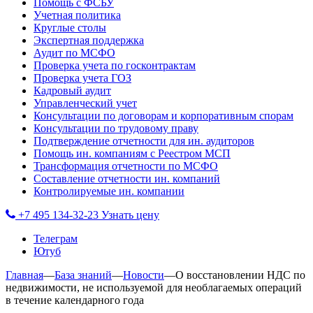
Помощь с ФСБУ
Учетная политика
Круглые столы
Экспертная поддержка
Аудит по МСФО
Проверка учета по госконтрактам
Проверка учета ГОЗ
Кадровый аудит
Управленческий учет
Консультации по договорам и корпоративным спорам
Консультации по трудовому праву
Подтверждение отчетности для ин. аудиторов
Помощь ин. компаниям с Реестром МСП
Трансформация отчетности по МСФО
Составление отчетности ин. компаний
Контролируемые ин. компании
+7 495 134-32-23
Узнать цену
Телеграм
Ютуб
Главная
—
База знаний
—
Новости
—
О восстановлении НДС по
недвижимости, не используемой для необлагаемых операций
в течение календарного года