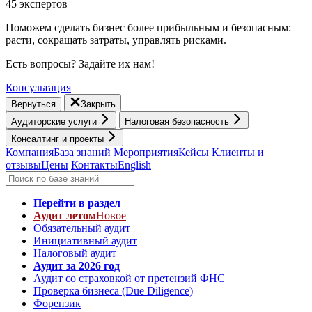
45 экспертов
Поможем сделать бизнес более прибыльным и безопасным:
расти, cокращать затраты, управлять рисками.
Есть вопросы? Задайте их нам!
Консультация
Вернуться
Закрыть
Аудиторские услуги
Налоговая безопасность
Консалтинг и проекты
Компания
База знаний
Мероприятия
Кейсы
Клиенты и
отзывы
Цены
Контакты
English
Перейти в раздел
Аудит летом
Новое
Обязательный аудит
Инициативный аудит
Налоговый аудит
Аудит за 2026 год
Аудит со страховкой от претензий ФНС
Проверка бизнеса (Due Diligence)
Форензик