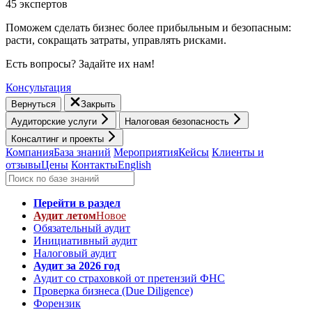
45 экспертов
Поможем сделать бизнес более прибыльным и безопасным:
расти, cокращать затраты, управлять рисками.
Есть вопросы? Задайте их нам!
Консультация
Вернуться
Закрыть
Аудиторские услуги
Налоговая безопасность
Консалтинг и проекты
Компания
База знаний
Мероприятия
Кейсы
Клиенты и
отзывы
Цены
Контакты
English
Перейти в раздел
Аудит летом
Новое
Обязательный аудит
Инициативный аудит
Налоговый аудит
Аудит за 2026 год
Аудит со страховкой от претензий ФНС
Проверка бизнеса (Due Diligence)
Форензик