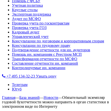
Помощь с ФСБУ
Учетная политика
Круглые столы
Экспертная поддержка
Аудит по МСФО
Проверка учета по госконтрактам
Проверка учета ГОЗ
Кадровый аудит
Управленческий учет
Консультации по договорам и корпоративным спорам
Консультации по трудовому праву
Подтверждение отчетности для ин. аудиторов
Помощь ин. компаниям с Реестром МСП
Трансформация отчетности по МСФО
Составление отчетности ин. компаний
Контролируемые ин. компании
+7 495 134-32-23
Узнать цену
Телеграм
Ютуб
Главная
—
База знаний
—
Новости
—
Обязательный экземпляр
годовой бухотчетности можно направить в орган статистики в
электронном виде по Интернету