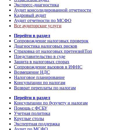
Экспресс-диагностика
Аудит консолидированной отчетности
Кадровый аудит
Аудит отчетности по МСФО
Все аудиторские услуги
Перейти в раздел
Сопровождение налоговых проверок
Диагностика налоговых рисков
Страховка от налоговых претензий
Топ
Представительство в суде
Защита в налоговых спорах
Сопровождение вызовов в ИФНС
Возмещение НДС
Налоговое планирование
Консультации по налогам
Возврат переплаты по налогам
Перейти в раздел
Консультации по бухучету и налогам
Помощь с ФСБУ
Учетная политика
Круглые столы
Экспертная поддержка
Аудит по МСФО