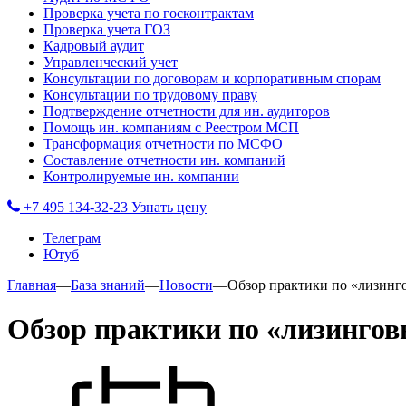
Проверка учета по госконтрактам
Проверка учета ГОЗ
Кадровый аудит
Управленческий учет
Консультации по договорам и корпоративным спорам
Консультации по трудовому праву
Подтверждение отчетности для ин. аудиторов
Помощь ин. компаниям с Реестром МСП
Трансформация отчетности по МСФО
Составление отчетности ин. компаний
Контролируемые ин. компании
+7 495 134-32-23
Узнать цену
Телеграм
Ютуб
Главная
—
База знаний
—
Новости
—
Обзор практики по «лизинг
Обзор практики по «лизингов