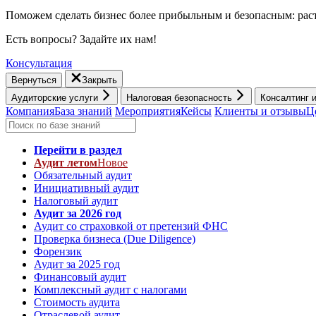
Поможем сделать бизнес более прибыльным и безопасным: раст
Есть вопросы? Задайте их нам!
Консультация
Вернуться
Закрыть
Аудиторские услуги
Налоговая безопасность
Консалтинг 
Компания
База знаний
Мероприятия
Кейсы
Клиенты и отзывы
Ц
Перейти в раздел
Аудит летом
Новое
Обязательный аудит
Инициативный аудит
Налоговый аудит
Аудит за 2026 год
Аудит со страховкой от претензий ФНС
Проверка бизнеса (Due Diligence)
Форензик
Аудит за 2025 год
Финансовый аудит
Комплексный аудит с налогами
Стоимость аудита
Отраслевой аудит