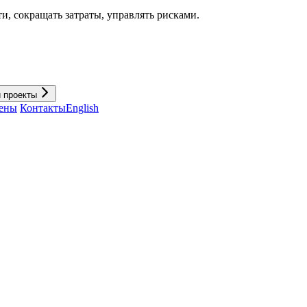
и, cокращать затраты, управлять рисками.
и проекты
ены
Контакты
English