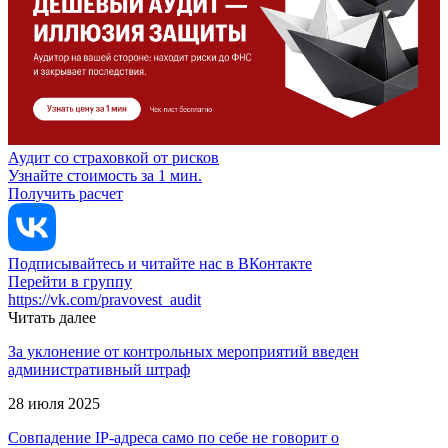
Аудит со страховкой от рисков
Узнайте стоимость за 1 мин.
Получить расчет
Подписывайтесь и читайте нас в ВКонтакте
Перейти в группу
https://vk.com/pravovest_audit
Читать далее
За уклонение от контрольных мероприятий введен
административный штраф
28 июля 2025
Совпадение IP-адреса само по себе не говорит о