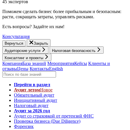
45 экспертов
Поможем сделать бизнес более прибыльным и безопасным:
расти, cокращать затраты, управлять рисками.
Есть вопросы? Задайте их нам!
Консультация
Вернуться
Закрыть
Аудиторские услуги
Налоговая безопасность
Консалтинг и проекты
Компания
База знаний
Мероприятия
Кейсы
Клиенты и
отзывы
Цены
Контакты
English
Перейти в раздел
Аудит летом
Новое
Обязательный аудит
Инициативный аудит
Налоговый аудит
Аудит за 2026 год
Аудит со страховкой от претензий ФНС
Проверка бизнеса (Due Diligence)
Форензик