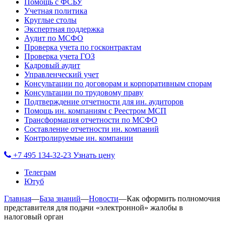
Помощь с ФСБУ
Учетная политика
Круглые столы
Экспертная поддержка
Аудит по МСФО
Проверка учета по госконтрактам
Проверка учета ГОЗ
Кадровый аудит
Управленческий учет
Консультации по договорам и корпоративным спорам
Консультации по трудовому праву
Подтверждение отчетности для ин. аудиторов
Помощь ин. компаниям с Реестром МСП
Трансформация отчетности по МСФО
Составление отчетности ин. компаний
Контролируемые ин. компании
+7 495 134-32-23
Узнать цену
Телеграм
Ютуб
Главная
—
База знаний
—
Новости
—
Как оформить полномочия
представителя для подачи «электронной» жалобы в
налоговый орган