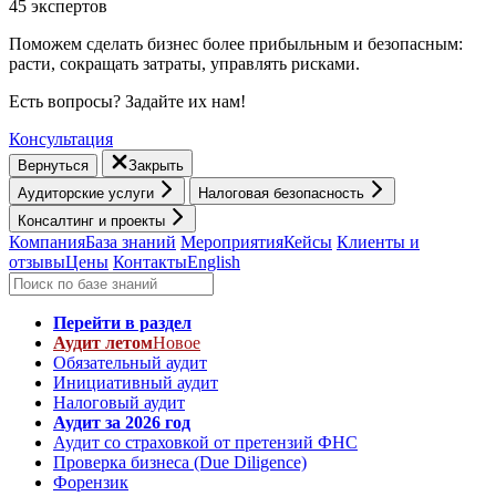
45 экспертов
Поможем сделать бизнес более прибыльным и безопасным:
расти, cокращать затраты, управлять рисками.
Есть вопросы? Задайте их нам!
Консультация
Вернуться
Закрыть
Аудиторские услуги
Налоговая безопасность
Консалтинг и проекты
Компания
База знаний
Мероприятия
Кейсы
Клиенты и
отзывы
Цены
Контакты
English
Перейти в раздел
Аудит летом
Новое
Обязательный аудит
Инициативный аудит
Налоговый аудит
Аудит за 2026 год
Аудит со страховкой от претензий ФНС
Проверка бизнеса (Due Diligence)
Форензик