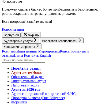
45 экспертов
Поможем сделать бизнес более прибыльным и безопасным:
расти, cокращать затраты, управлять рисками.
Есть вопросы? Задайте их нам!
Консультация
Вернуться
Закрыть
Аудиторские услуги
Налоговая безопасность
Консалтинг и проекты
Компания
База знаний
Мероприятия
Кейсы
Клиенты и
отзывы
Цены
Контакты
English
Перейти в раздел
Аудит летом
Новое
Обязательный аудит
Инициативный аудит
Налоговый аудит
Аудит за 2026 год
Аудит со страховкой от претензий ФНС
Проверка бизнеса (Due Diligence)
Форензик