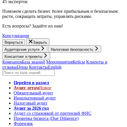
45 экспертов
Поможем сделать бизнес более прибыльным и безопасным:
расти, cокращать затраты, управлять рисками.
Есть вопросы? Задайте их нам!
Консультация
Вернуться
Закрыть
Аудиторские услуги
Налоговая безопасность
Консалтинг и проекты
Компания
База знаний
Мероприятия
Кейсы
Клиенты и
отзывы
Цены
Контакты
English
Перейти в раздел
Аудит летом
Новое
Обязательный аудит
Инициативный аудит
Налоговый аудит
Аудит за 2026 год
Аудит со страховкой от претензий ФНС
Проверка бизнеса (Due Diligence)
Форензик