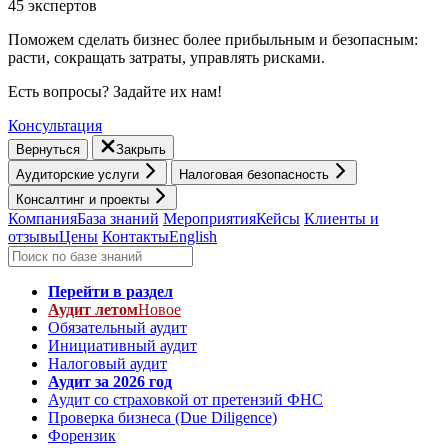
45 экспертов
Поможем сделать бизнес более прибыльным и безопасным:
расти, cокращать затраты, управлять рисками.
Есть вопросы? Задайте их нам!
Консультация
Вернуться
Закрыть
Аудиторские услуги
Налоговая безопасность
Консалтинг и проекты
Компания
База знаний
Мероприятия
Кейсы
Клиенты и
отзывы
Цены
Контакты
English
Перейти в раздел
Аудит летом
Новое
Обязательный аудит
Инициативный аудит
Налоговый аудит
Аудит за 2026 год
Аудит со страховкой от претензий ФНС
Проверка бизнеса (Due Diligence)
Форензик