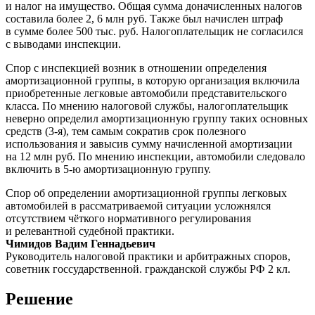
и налог на имущество. Общая сумма доначисленных налогов
составила более 2, 6 млн руб. Также был начислен штраф
в сумме более 500 тыс. руб. Налогоплательщик не согласился
с выводами инспекции.
Спор с инспекцией возник в отношении определения
амортизационной группы, в которую организация включила
приобретенные легковые автомобили представительского
класса. По мнению налоговой службы, налогоплательщик
неверно определил амортизационную группу таких основных
средств
(3-я),
тем самым сократив срок полезного
использования и завысив сумму начисленной амортизации
на 12 млн руб. По мнению инспекции, автомобили следовало
включить в
5-ю
амортизационную группу.
Спор об определении амортизационной группы легковых
автомобилей в рассматриваемой ситуации усложнялся
отсутствием чёткого нормативного регулирования
и релевантной судебной практики.
Чимидов Вадим Геннадьевич
Руководитель налоговой практики и арбитражных споров,
советник госсударственной. гражданской службы РФ 2 кл.
Решение