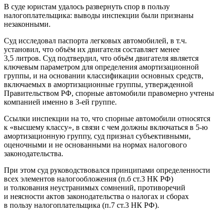
В суде юристам удалось развернуть спор в пользу
налогоплательщика: выводы инспекции были признаны
незаконными.
Суд исследовал паспорта легковых автомобилей, в т.ч.
установил, что объём их двигателя составляет менее
3,5 литров. Суд подтвердил, что объём двигателя является
ключевым параметром для определения амортизационной
группы, и на основании классификации основных средств,
включаемых в амортизационные группы, утвержденной
Правительством РФ, спорные автомобили правомерно учтены
компанией именно в
3-ей
группе.
Ссылки инспекции на то, что спорные автомобили относятся
к «высшему классу», в связи с чем должны включаться в
5-ю
амортизационную группу, суд признал субъективными,
оценочными и не основанными на нормах налогового
законодательства.
При этом суд руководствовался принципами определенности
всех элементов налогообложения (п.б ст.3 НК РФ)
и толкования неустранимых сомнений, противоречий
и неясности актов законодательства о налогах и сборах
в пользу налогоплательщика (п.7 ст.3 НК РФ).