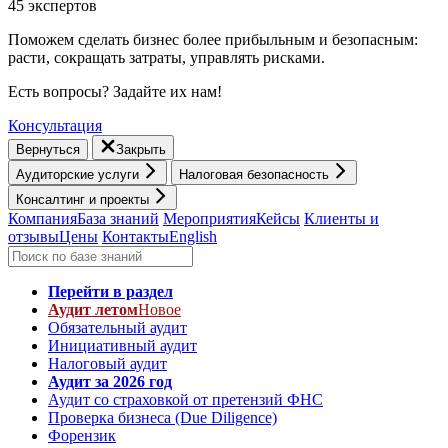
45 экспертов
Поможем сделать бизнес более прибыльным и безопасным:
расти, cокращать затраты, управлять рисками.
Есть вопросы? Задайте их нам!
Консультация
Вернуться
Закрыть
Аудиторские услуги
Налоговая безопасность
Консалтинг и проекты
Компания
База знаний
Мероприятия
Кейсы
Клиенты и
отзывы
Цены
Контакты
English
Перейти в раздел
Аудит летом
Новое
Обязательный аудит
Инициативный аудит
Налоговый аудит
Аудит за 2026 год
Аудит со страховкой от претензий ФНС
Проверка бизнеса (Due Diligence)
Форензик