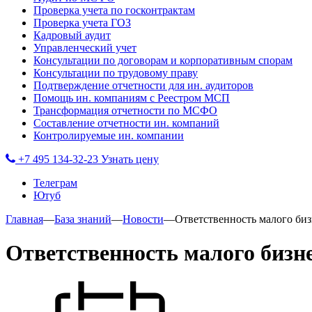
Проверка учета по госконтрактам
Проверка учета ГОЗ
Кадровый аудит
Управленческий учет
Консультации по договорам и корпоративным спорам
Консультации по трудовому праву
Подтверждение отчетности для ин. аудиторов
Помощь ин. компаниям с Реестром МСП
Трансформация отчетности по МСФО
Составление отчетности ин. компаний
Контролируемые ин. компании
+7 495 134-32-23
Узнать цену
Телеграм
Ютуб
Главная
—
База знаний
—
Новости
—
Ответственность малого биз
Ответственность малого бизн