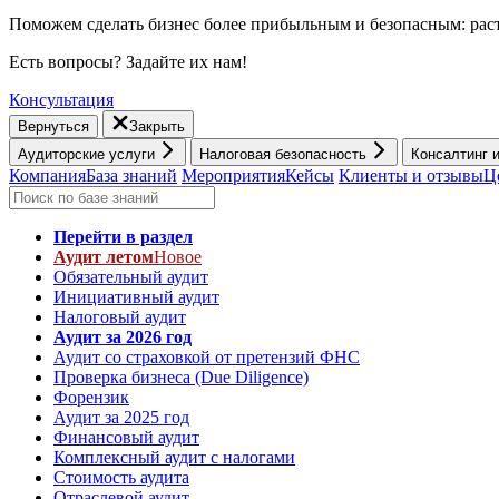
Поможем сделать бизнес более прибыльным и безопасным: раст
Есть вопросы? Задайте их нам!
Консультация
Вернуться
Закрыть
Аудиторские услуги
Налоговая безопасность
Консалтинг 
Компания
База знаний
Мероприятия
Кейсы
Клиенты и отзывы
Ц
Перейти в раздел
Аудит летом
Новое
Обязательный аудит
Инициативный аудит
Налоговый аудит
Аудит за 2026 год
Аудит со страховкой от претензий ФНС
Проверка бизнеса (Due Diligence)
Форензик
Аудит за 2025 год
Финансовый аудит
Комплексный аудит с налогами
Стоимость аудита
Отраслевой аудит