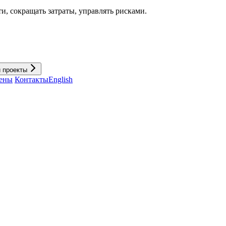
и, cокращать затраты, управлять рисками.
и проекты
ены
Контакты
English