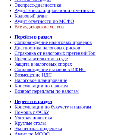
Экспресс-диагностика
Аудит консолидированной отчетности
Кадровый аудит
Аудит отчетности по МСФО
Все аудиторские услуги
Перейти в раздел
Сопровождение налоговых проверок
Диагностика налоговых рисков
Страховка от налоговых претензий
Топ
Представительство в суде
Защита в налоговых спорах
Сопровождение вызовов в ИФНС
Возмещение НДС
Налоговое планирование
Консультации по налогам
Возврат переплаты по налогам
Перейти в раздел
Консультации по бухучету и налогам
Помощь с ФСБУ
Учетная политика
Круглые столы
Экспертная поддержка
Аудит по МСФО