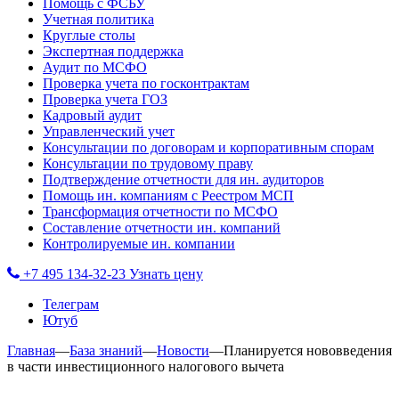
Помощь с ФСБУ
Учетная политика
Круглые столы
Экспертная поддержка
Аудит по МСФО
Проверка учета по госконтрактам
Проверка учета ГОЗ
Кадровый аудит
Управленческий учет
Консультации по договорам и корпоративным спорам
Консультации по трудовому праву
Подтверждение отчетности для ин. аудиторов
Помощь ин. компаниям с Реестром МСП
Трансформация отчетности по МСФО
Составление отчетности ин. компаний
Контролируемые ин. компании
+7 495 134-32-23
Узнать цену
Телеграм
Ютуб
Главная
—
База знаний
—
Новости
—
Планируется нововведения
в части инвестиционного налогового вычета