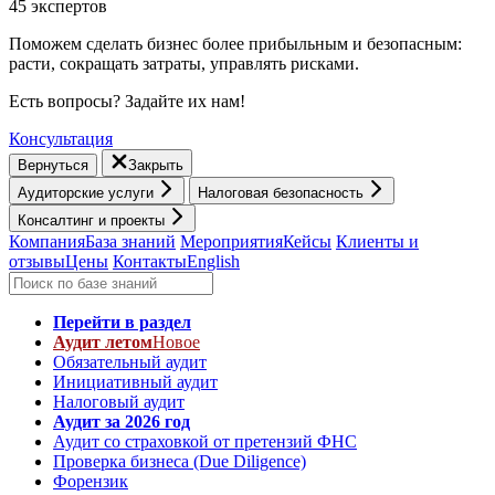
45 экспертов
Поможем сделать бизнес более прибыльным и безопасным:
расти, cокращать затраты, управлять рисками.
Есть вопросы? Задайте их нам!
Консультация
Вернуться
Закрыть
Аудиторские услуги
Налоговая безопасность
Консалтинг и проекты
Компания
База знаний
Мероприятия
Кейсы
Клиенты и
отзывы
Цены
Контакты
English
Перейти в раздел
Аудит летом
Новое
Обязательный аудит
Инициативный аудит
Налоговый аудит
Аудит за 2026 год
Аудит со страховкой от претензий ФНС
Проверка бизнеса (Due Diligence)
Форензик