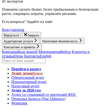
45 экспертов
Поможем сделать бизнес более прибыльным и безопасным:
расти, cокращать затраты, управлять рисками.
Есть вопросы? Задайте их нам!
Консультация
Вернуться
Закрыть
Аудиторские услуги
Налоговая безопасность
Консалтинг и проекты
Компания
База знаний
Мероприятия
Кейсы
Клиенты и
отзывы
Цены
Контакты
English
Перейти в раздел
Аудит летом
Новое
Обязательный аудит
Инициативный аудит
Налоговый аудит
Аудит за 2026 год
Аудит со страховкой от претензий ФНС
Проверка бизнеса (Due Diligence)
Форензик