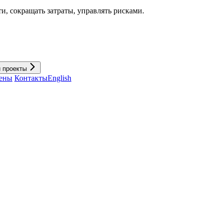
и, cокращать затраты, управлять рисками.
и проекты
ены
Контакты
English