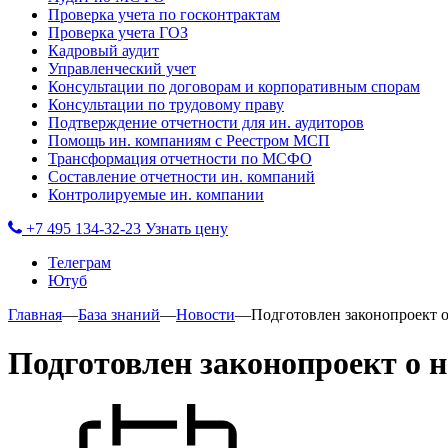
Проверка учета по госконтрактам
Проверка учета ГОЗ
Кадровый аудит
Управленческий учет
Консультации по договорам и корпоративным спорам
Консультации по трудовому праву
Подтверждение отчетности для ин. аудиторов
Помощь ин. компаниям с Реестром МСП
Трансформация отчетности по МСФО
Составление отчетности ин. компаний
Контролируемые ин. компании
+7 495 134-32-23
Узнать цену
Телеграм
Ютуб
Главная
—
База знаний
—
Новости
—
Подготовлен законопроект о
Подготовлен законопроект о н