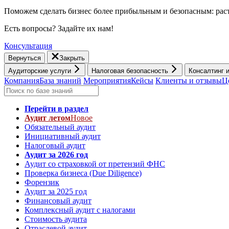
Поможем сделать бизнес более прибыльным и безопасным: раст
Есть вопросы? Задайте их нам!
Консультация
Вернуться
Закрыть
Аудиторские услуги
Налоговая безопасность
Консалтинг 
Компания
База знаний
Мероприятия
Кейсы
Клиенты и отзывы
Ц
Перейти в раздел
Аудит летом
Новое
Обязательный аудит
Инициативный аудит
Налоговый аудит
Аудит за 2026 год
Аудит со страховкой от претензий ФНС
Проверка бизнеса (Due Diligence)
Форензик
Аудит за 2025 год
Финансовый аудит
Комплексный аудит с налогами
Стоимость аудита
Отраслевой аудит