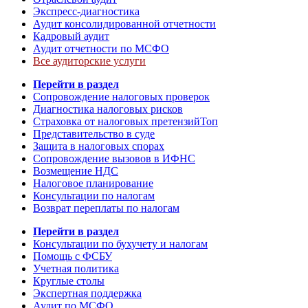
Экспресс-диагностика
Аудит консолидированной отчетности
Кадровый аудит
Аудит отчетности по МСФО
Все аудиторские услуги
Перейти в раздел
Сопровождение налоговых проверок
Диагностика налоговых рисков
Страховка от налоговых претензий
Топ
Представительство в суде
Защита в налоговых спорах
Сопровождение вызовов в ИФНС
Возмещение НДС
Налоговое планирование
Консультации по налогам
Возврат переплаты по налогам
Перейти в раздел
Консультации по бухучету и налогам
Помощь с ФСБУ
Учетная политика
Круглые столы
Экспертная поддержка
Аудит по МСФО