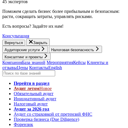
45 экспертов
Поможем сделать бизнес более прибыльным и безопасным:
расти, cокращать затраты, управлять рисками.
Есть вопросы? Задайте их нам!
Консультация
Вернуться
Закрыть
Аудиторские услуги
Налоговая безопасность
Консалтинг и проекты
Компания
База знаний
Мероприятия
Кейсы
Клиенты и
отзывы
Цены
Контакты
English
Перейти в раздел
Аудит летом
Новое
Обязательный аудит
Инициативный аудит
Налоговый аудит
Аудит за 2026 год
Аудит со страховкой от претензий ФНС
Проверка бизнеса (Due Diligence)
Форензик