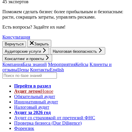
45 экспертов
Поможем сделать бизнес более прибыльным и безопасным:
расти, cокращать затраты, управлять рисками.
Есть вопросы? Задайте их нам!
Консультация
Вернуться
Закрыть
Аудиторские услуги
Налоговая безопасность
Консалтинг и проекты
Компания
База знаний
Мероприятия
Кейсы
Клиенты и
отзывы
Цены
Контакты
English
Перейти в раздел
Аудит летом
Новое
Обязательный аудит
Инициативный аудит
Налоговый аудит
Аудит за 2026 год
Аудит со страховкой от претензий ФНС
Проверка бизнеса (Due Diligence)
Форензик