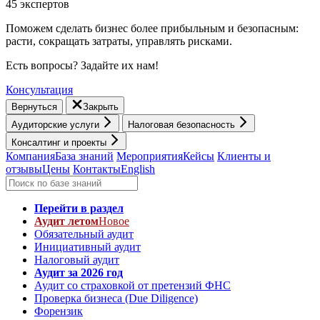
45 экспертов
Поможем сделать бизнес более прибыльным и безопасным:
расти, cокращать затраты, управлять рисками.
Есть вопросы? Задайте их нам!
Консультация
Вернуться
Закрыть
Аудиторские услуги
Налоговая безопасность
Консалтинг и проекты
Компания
База знаний
Мероприятия
Кейсы
Клиенты и
отзывы
Цены
Контакты
English
Перейти в раздел
Аудит летом
Новое
Обязательный аудит
Инициативный аудит
Налоговый аудит
Аудит за 2026 год
Аудит со страховкой от претензий ФНС
Проверка бизнеса (Due Diligence)
Форензик