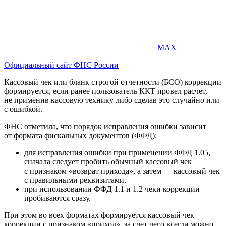
MAX
Официальный сайт ФНС России
Кассовый чек или бланк строгой отчетности (БСО) коррекции
формируется, если ранее пользователь ККТ провел расчет,
не применив кассовую технику либо сделав это случайно или
с ошибкой.
ФНС отметила, что порядок исправления ошибки зависит
от формата фискальных документов (ФФД):
для исправления ошибки при применении ФФД 1.05,
сначала следует пробить обычный кассовый чек
с признаком «возврат прихода», а затем — кассовый чек
с правильными реквизитами.
при использовании ФФД 1.1 и 1.2 чеки коррекции
пробиваются сразу.
При этом во всех форматах формируется кассовый чек
коррекции с признаком «приход», за счет чего всегда можно