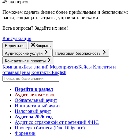
45 экспертов
Поможем сделать бизнес более прибыльным и безопасным:
расти, cокращать затраты, управлять рисками.
Есть вопросы? Задайте их нам!
Консультация
Вернуться
Закрыть
Аудиторские услуги
Налоговая безопасность
Консалтинг и проекты
Компания
База знаний
Мероприятия
Кейсы
Клиенты и
отзывы
Цены
Контакты
English
Перейти в раздел
Аудит летом
Новое
Обязательный аудит
Инициативный аудит
Налоговый аудит
Аудит за 2026 год
Аудит со страховкой от претензий ФНС
Проверка бизнеса (Due Diligence)
Форензик