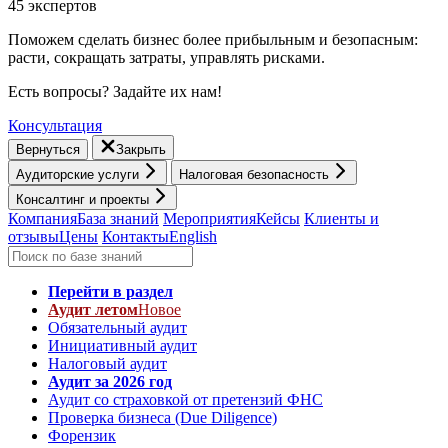
45 экспертов
Поможем сделать бизнес более прибыльным и безопасным:
расти, cокращать затраты, управлять рисками.
Есть вопросы? Задайте их нам!
Консультация
Вернуться
Закрыть
Аудиторские услуги
Налоговая безопасность
Консалтинг и проекты
Компания
База знаний
Мероприятия
Кейсы
Клиенты и
отзывы
Цены
Контакты
English
Перейти в раздел
Аудит летом
Новое
Обязательный аудит
Инициативный аудит
Налоговый аудит
Аудит за 2026 год
Аудит со страховкой от претензий ФНС
Проверка бизнеса (Due Diligence)
Форензик