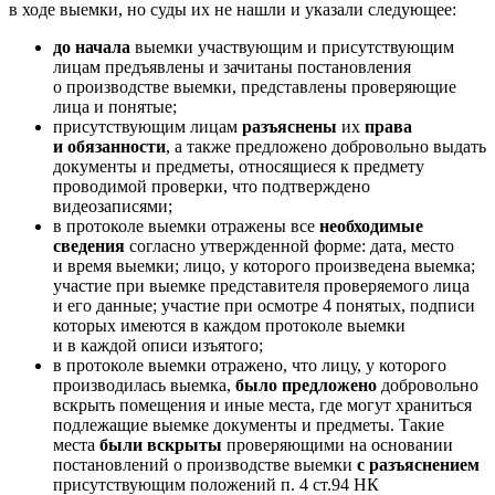
в ходе выемки, но суды их не нашли и указали следующее:
до начала
выемки участвующим и присутствующим
лицам предъявлены и зачитаны постановления
о производстве выемки, представлены проверяющие
лица и понятые;
присутствующим лицам
разъяснены
их
права
и обязанности
, а также предложено добровольно выдать
документы и предметы, относящиеся к предмету
проводимой проверки, что подтверждено
видеозаписями;
в протоколе выемки отражены все
необходимые
сведения
согласно утвержденной форме: дата, место
и время выемки; лицо, у которого произведена выемка;
участие при выемке представителя проверяемого лица
и его данные; участие при осмотре 4 понятых, подписи
которых имеются в каждом протоколе выемки
и в каждой описи изъятого;
в протоколе выемки отражено, что лицу, у которого
производилась выемка,
было предложено
добровольно
вскрыть помещения и иные места, где могут храниться
подлежащие выемке документы и предметы. Такие
места
были вскрыты
проверяющими на основании
постановлений о производстве выемки
с разъяснением
присутствующим положений п. 4 ст.94 НК