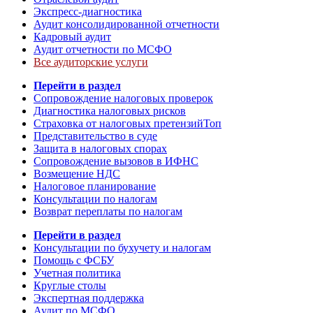
Экспресс-диагностика
Аудит консолидированной отчетности
Кадровый аудит
Аудит отчетности по МСФО
Все аудиторские услуги
Перейти в раздел
Сопровождение налоговых проверок
Диагностика налоговых рисков
Страховка от налоговых претензий
Топ
Представительство в суде
Защита в налоговых спорах
Сопровождение вызовов в ИФНС
Возмещение НДС
Налоговое планирование
Консультации по налогам
Возврат переплаты по налогам
Перейти в раздел
Консультации по бухучету и налогам
Помощь с ФСБУ
Учетная политика
Круглые столы
Экспертная поддержка
Аудит по МСФО