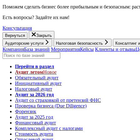
Поможем сделать бизнес более прибыльным и безопасным: раст
Есть вопросы? Задайте их нам!
Консультация
Вернуться
Закрыть
Аудиторские услуги
Налоговая безопасность
Консалтинг 
Компания
База знаний
Мероприятия
Кейсы
Клиенты и отзывы
Ц
Перейти в раздел
Аудит летом
Новое
Обязательный аудит
Инициативный аудит
Налоговый аудит
Аудит за 2026 год
Аудит со страховкой от претензий ФНС
Проверка бизнеса (Due Diligence)
Форензик
Аудит за 2025 год
Финансовый аудит
Комплексный аудит с налогами
Стоимость аудита
Отраслевой аудит