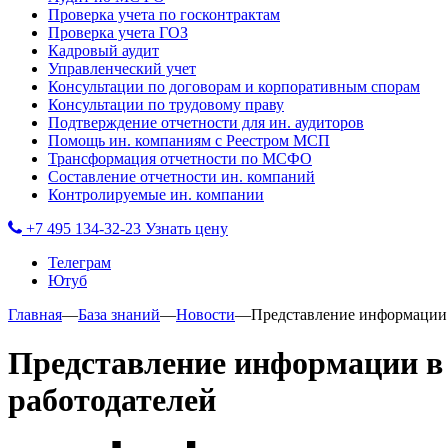
Проверка учета по госконтрактам
Проверка учета ГОЗ
Кадровый аудит
Управленческий учет
Консультации по договорам и корпоративным спорам
Консультации по трудовому праву
Подтверждение отчетности для ин. аудиторов
Помощь ин. компаниям с Реестром МСП
Трансформация отчетности по МСФО
Составление отчетности ин. компаний
Контролируемые ин. компании
+7 495 134-32-23
Узнать цену
Телеграм
Ютуб
Главная
—
База знаний
—
Новости
—
Представление информации в
Представление информации в 
работодателей