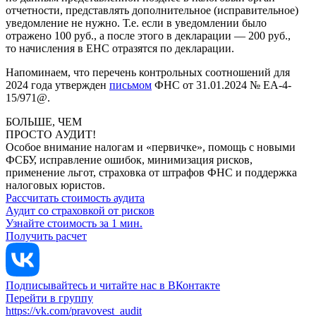
отчетности, представлять дополнительное (исправительное)
уведомление не нужно. Т.е. если в уведомлении было
отражено 100 руб., а после этого в декларации — 200 руб.,
то начисления в ЕНС отразятся по декларации.
Напоминаем, что перечень контрольных соотношений для
2024 года утвержден
письмом
ФНС от 31.01.2024 № ЕА-4-
15/971@.
БОЛЬШЕ, ЧЕМ
ПРОСТО АУДИТ!
Особое внимание налогам и «первичке», помощь с новыми
ФСБУ, исправление ошибок, минимизация рисков,
применение льгот, страховка от штрафов ФНС и поддержка
налоговых юристов.
Рассчитать стоимость аудита
Аудит со страховкой от рисков
Узнайте стоимость за 1 мин.
Получить расчет
Подписывайтесь и читайте нас в ВКонтакте
Перейти в группу
https://vk.com/pravovest_audit