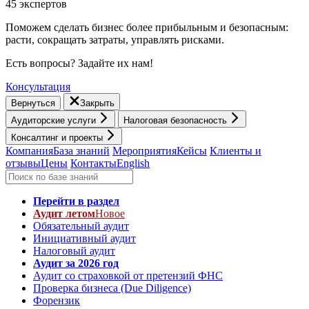
45 экспертов
Поможем сделать бизнес более прибыльным и безопасным:
расти, cокращать затраты, управлять рисками.
Есть вопросы? Задайте их нам!
Консультация
Вернуться
Закрыть
Аудиторские услуги
Налоговая безопасность
Консалтинг и проекты
Компания
База знаний
Мероприятия
Кейсы
Клиенты и
отзывы
Цены
Контакты
English
Перейти в раздел
Аудит летом
Новое
Обязательный аудит
Инициативный аудит
Налоговый аудит
Аудит за 2026 год
Аудит со страховкой от претензий ФНС
Проверка бизнеса (Due Diligence)
Форензик