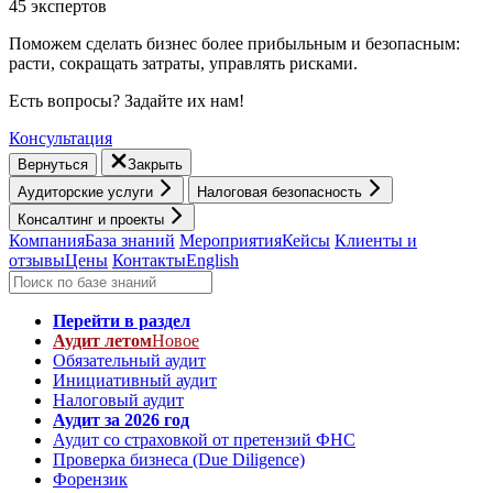
45 экспертов
Поможем сделать бизнес более прибыльным и безопасным:
расти, cокращать затраты, управлять рисками.
Есть вопросы? Задайте их нам!
Консультация
Вернуться
Закрыть
Аудиторские услуги
Налоговая безопасность
Консалтинг и проекты
Компания
База знаний
Мероприятия
Кейсы
Клиенты и
отзывы
Цены
Контакты
English
Перейти в раздел
Аудит летом
Новое
Обязательный аудит
Инициативный аудит
Налоговый аудит
Аудит за 2026 год
Аудит со страховкой от претензий ФНС
Проверка бизнеса (Due Diligence)
Форензик