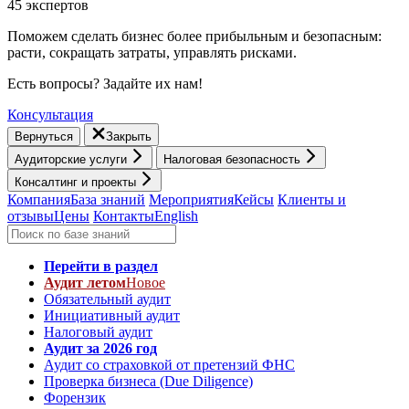
45 экспертов
Поможем сделать бизнес более прибыльным и безопасным:
расти, cокращать затраты, управлять рисками.
Есть вопросы? Задайте их нам!
Консультация
Вернуться
Закрыть
Аудиторские услуги
Налоговая безопасность
Консалтинг и проекты
Компания
База знаний
Мероприятия
Кейсы
Клиенты и
отзывы
Цены
Контакты
English
Перейти в раздел
Аудит летом
Новое
Обязательный аудит
Инициативный аудит
Налоговый аудит
Аудит за 2026 год
Аудит со страховкой от претензий ФНС
Проверка бизнеса (Due Diligence)
Форензик