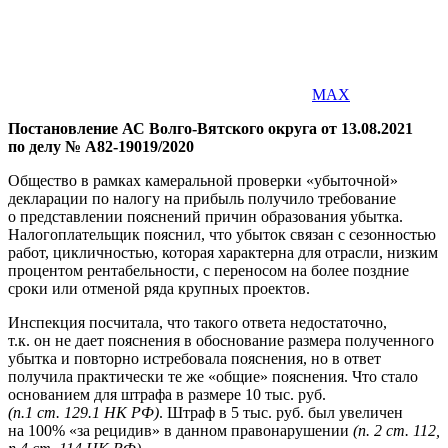
MAX
Постановление АС Волго-Вятского округа от 13.08.2021
по делу № А82-19019/2020
Общество в рамках камеральной проверки «убыточной»
декларации по налогу на прибыль получило требование
о представлении пояснений причин образования убытка.
Налогоплательщик пояснил, что убыток связан с сезонностью
работ, цикличностью, которая характерна для отрасли, низким
процентом рентабельности, с переносом на более поздние
сроки или отменой ряда крупных проектов.
Инспекция посчитала, что такого ответа недостаточно,
т.к. он не дает пояснения в обоснование размера полученного
убытка и повторно истребовала пояснения, но в ответ
получила практически те же «общие» пояснения. Что стало
основанием для штрафа в размере 10 тыс. руб.
(п.1 ст. 129.1 НК РФ)
. Штраф в 5 тыс. руб. был увеличен
на 100% «за рецидив» в данном правонарушении
(п. 2 ст. 112,