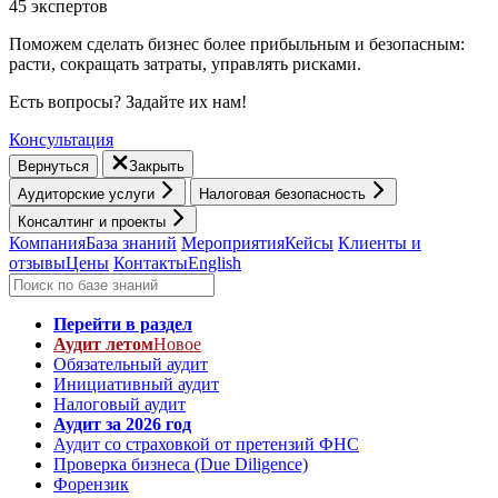
45 экспертов
Поможем сделать бизнес более прибыльным и безопасным:
расти, cокращать затраты, управлять рисками.
Есть вопросы? Задайте их нам!
Консультация
Вернуться
Закрыть
Аудиторские услуги
Налоговая безопасность
Консалтинг и проекты
Компания
База знаний
Мероприятия
Кейсы
Клиенты и
отзывы
Цены
Контакты
English
Перейти в раздел
Аудит летом
Новое
Обязательный аудит
Инициативный аудит
Налоговый аудит
Аудит за 2026 год
Аудит со страховкой от претензий ФНС
Проверка бизнеса (Due Diligence)
Форензик