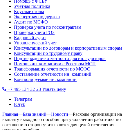
Помощь с ФСБУ
Учетная политика
Круглые столы
Экспертная поддержка
Аудит по МСФО
Проверка учета по госконтрактам
Проверка учета ГОЗ
Кадровый аудит
Управленческий учет
Консультации по договорам и корпоративным спорам
Консультации по трудовому праву
Подтверждение отчетности для ин. аудиторов
Помощь ин. компаниям с Реестром МСП
Трансформация отчетности по МСФО
Составление отчетности ин. компаний
Контролируемые ин. компании
+7 495 134-32-23
Узнать цену
Телеграм
Ютуб
Главная
—
База знаний
—
Новости
—
Расходы организации на
выплату выходного пособия при увольнении работника по
соглашению сторон учитываются для целей исчисления
налога на прибыль