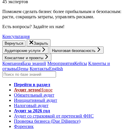
45 экспертов
Поможем сделать бизнес более прибыльным и безопасным:
расти, cокращать затраты, управлять рисками.
Есть вопросы? Задайте их нам!
Консультация
Вернуться
Закрыть
Аудиторские услуги
Налоговая безопасность
Консалтинг и проекты
Компания
База знаний
Мероприятия
Кейсы
Клиенты и
отзывы
Цены
Контакты
English
Перейти в раздел
Аудит летом
Новое
Обязательный аудит
Инициативный аудит
Налоговый аудит
Аудит за 2026 год
Аудит со страховкой от претензий ФНС
Проверка бизнеса (Due Diligence)
Форензик