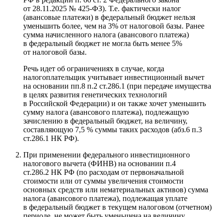
от 28.11.2025 № 425-ФЗ). Т.е. фактически налог
(авансовые платежи) в федеральный бюджет нельзя
уменьшить более, чем на 3% от налоговой базы. Ранее
сумма начисленного налога (авансового платежа)
в федеральный бюджет не могла быть менее 5%
от налоговой базы.
Речь идет об ограничениях в случае, когда
налогоплательщик учитывает инвестиционный вычет
на основании пп.8 п.2 ст.286.1 (при передаче имущества
в целях развития генетических технологий
в Российской Федерации) и он также хочет уменьшить
сумму налога (авансового платежа), подлежащую
зачислению в федеральный бюджет, на величину,
составляющую 7,5 % суммы таких расходов (абз.6 п.3
ст.286.1 НК РФ).
При применении федерального инвестиционного
налогового вычета (ФИНВ) на основании п.4
ст.286.2 НК РФ (по расходам от первоначальной
стоимости или от суммы увеличения стоимости
основных средств или нематериальных активов) сумма
налога (авансового платежа), подлежащая уплате
в федеральный бюджет в текущем налоговом (отчетном)
периоде, не может быть уменьшена на величину