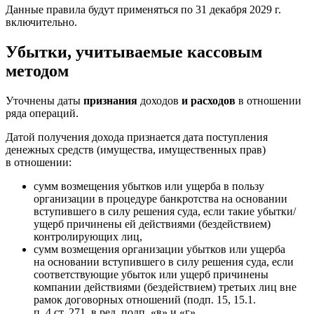
Данные правила будут применяться по 31 декабря 2029 г.
включительно.
Убытки, учитываемые кассовым
методом
Уточнены даты
признания
доходов
и расходов
в отношении
ряда операций.
Датой получения дохода признается дата поступления
денежных средств (имущества, имущественных прав)
в отношении:
сумм возмещения убытков или ущерба в пользу
организации в процедуре банкротства на основании
вступившего в силу решения суда, если такие убытки/
ущерб причинены ей действиями (бездействием)
контролирующих лиц,
сумм возмещения организации убытков или ущерба
на основании вступившего в силу решения суда, если
соответствующие убыток или ущерб причинены
компании действиями (бездействием) третьих лиц вне
рамок договорных отношений (подп. 15, 15.1.
п. 4 ст. 271, в ред. подп. «в» и «г»