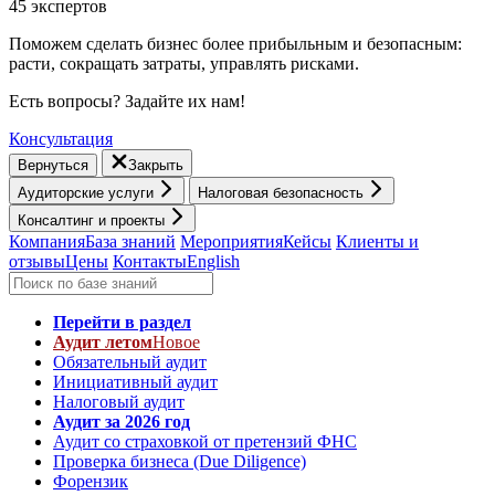
45 экспертов
Поможем сделать бизнес более прибыльным и безопасным:
расти, cокращать затраты, управлять рисками.
Есть вопросы? Задайте их нам!
Консультация
Вернуться
Закрыть
Аудиторские услуги
Налоговая безопасность
Консалтинг и проекты
Компания
База знаний
Мероприятия
Кейсы
Клиенты и
отзывы
Цены
Контакты
English
Перейти в раздел
Аудит летом
Новое
Обязательный аудит
Инициативный аудит
Налоговый аудит
Аудит за 2026 год
Аудит со страховкой от претензий ФНС
Проверка бизнеса (Due Diligence)
Форензик