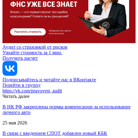
Аудит со страховкой от рисков
Узнайте стоимость за 1 мин.
Получить расчет
Подписывайтесь и читайте нас в ВКонтакте
Перейти в группу
https://vk.com/pravovest_audit
Читать далее
В НК РФ закреплены нормы компенсации за использование
личного авто
25 мая 2026
В связи с введением СПОТ добавлен новый КБК