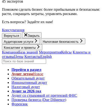
45 экспертов
Поможем сделать бизнес более прибыльным и безопасным:
расти, cокращать затраты, управлять рисками.
Есть вопросы? Задайте их нам!
Консультация
Вернуться
Закрыть
Аудиторские услуги
Налоговая безопасность
Консалтинг и проекты
Компания
База знаний
Мероприятия
Кейсы
Клиенты и
отзывы
Цены
Контакты
English
Перейти в раздел
Аудит летом
Новое
Обязательный аудит
Инициативный аудит
Налоговый аудит
Аудит за 2026 год
Аудит со страховкой от претензий ФНС
Проверка бизнеса (Due Diligence)
Форензик