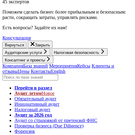
45 экспертов
Поможем сделать бизнес более прибыльным и безопасным:
расти, cокращать затраты, управлять рисками.
Есть вопросы? Задайте их нам!
Консультация
Вернуться
Закрыть
Аудиторские услуги
Налоговая безопасность
Консалтинг и проекты
Компания
База знаний
Мероприятия
Кейсы
Клиенты и
отзывы
Цены
Контакты
English
Перейти в раздел
Аудит летом
Новое
Обязательный аудит
Инициативный аудит
Налоговый аудит
Аудит за 2026 год
Аудит со страховкой от претензий ФНС
Проверка бизнеса (Due Diligence)
Форензик