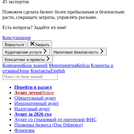
45 экспертов
Поможем сделать бизнес более прибыльным и безопасным:
расти, cокращать затраты, управлять рисками.
Есть вопросы? Задайте их нам!
Консультация
Вернуться
Закрыть
Аудиторские услуги
Налоговая безопасность
Консалтинг и проекты
Компания
База знаний
Мероприятия
Кейсы
Клиенты и
отзывы
Цены
Контакты
English
Перейти в раздел
Аудит летом
Новое
Обязательный аудит
Инициативный аудит
Налоговый аудит
Аудит за 2026 год
Аудит со страховкой от претензий ФНС
Проверка бизнеса (Due Diligence)
Форензик