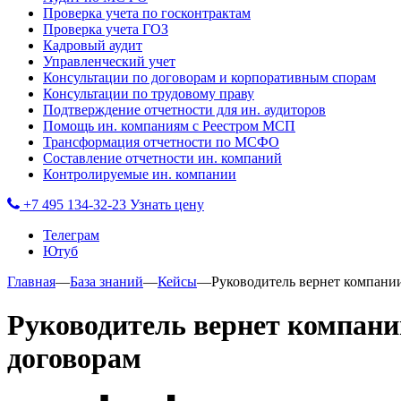
Проверка учета по госконтрактам
Проверка учета ГОЗ
Кадровый аудит
Управленческий учет
Консультации по договорам и корпоративным спорам
Консультации по трудовому праву
Подтверждение отчетности для ин. аудиторов
Помощь ин. компаниям с Реестром МСП
Трансформация отчетности по МСФО
Составление отчетности ин. компаний
Контролируемые ин. компании
+7 495 134-32-23
Узнать цену
Телеграм
Ютуб
Главная
—
База знаний
—
Кейсы
—
Руководитель вернет компани
Руководитель вернет компани
договорам