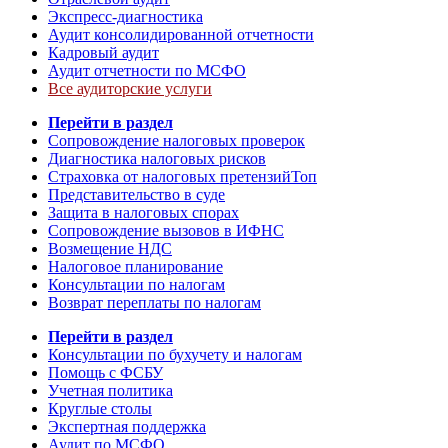
Экспресс-диагностика
Аудит консолидированной отчетности
Кадровый аудит
Аудит отчетности по МСФО
Все аудиторские услуги
Перейти в раздел
Сопровождение налоговых проверок
Диагностика налоговых рисков
Страховка от налоговых претензий
Топ
Представительство в суде
Защита в налоговых спорах
Сопровождение вызовов в ИФНС
Возмещение НДС
Налоговое планирование
Консультации по налогам
Возврат переплаты по налогам
Перейти в раздел
Консультации по бухучету и налогам
Помощь с ФСБУ
Учетная политика
Круглые столы
Экспертная поддержка
Аудит по МСФО