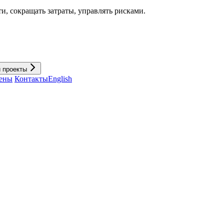
и, cокращать затраты, управлять рисками.
и проекты
ены
Контакты
English