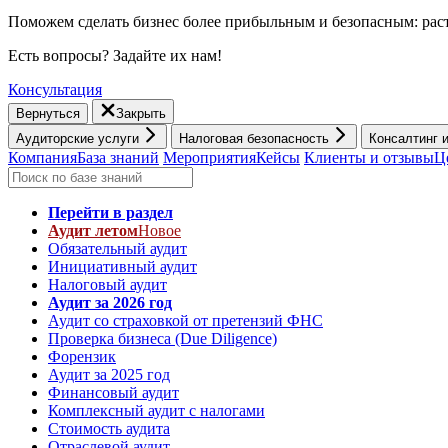
Поможем сделать бизнес более прибыльным и безопасным: раст
Есть вопросы? Задайте их нам!
Консультация
Вернуться
Закрыть
Аудиторские услуги
Налоговая безопасность
Консалтинг 
Компания
База знаний
Мероприятия
Кейсы
Клиенты и отзывы
Ц
Перейти в раздел
Аудит летом
Новое
Обязательный аудит
Инициативный аудит
Налоговый аудит
Аудит за 2026 год
Аудит со страховкой от претензий ФНС
Проверка бизнеса (Due Diligence)
Форензик
Аудит за 2025 год
Финансовый аудит
Комплексный аудит с налогами
Стоимость аудита
Отраслевой аудит