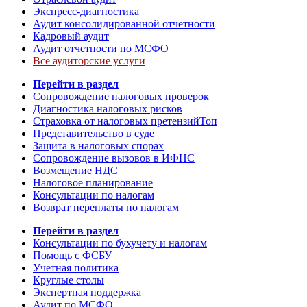
Экспресс-диагностика
Аудит консолидированной отчетности
Кадровый аудит
Аудит отчетности по МСФО
Все аудиторские услуги
Перейти в раздел
Сопровождение налоговых проверок
Диагностика налоговых рисков
Страховка от налоговых претензий
Топ
Представительство в суде
Защита в налоговых спорах
Сопровождение вызовов в ИФНС
Возмещение НДС
Налоговое планирование
Консультации по налогам
Возврат переплаты по налогам
Перейти в раздел
Консультации по бухучету и налогам
Помощь с ФСБУ
Учетная политика
Круглые столы
Экспертная поддержка
Аудит по МСФО