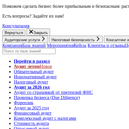
Поможем сделать бизнес более прибыльным и безопасным: раст
Есть вопросы? Задайте их нам!
Консультация
Вернуться
Закрыть
Аудиторские услуги
Налоговая безопасность
Консалтинг 
Компания
База знаний
Мероприятия
Кейсы
Клиенты и отзывы
Ц
Перейти в раздел
Аудит летом
Новое
Обязательный аудит
Инициативный аудит
Налоговый аудит
Аудит за 2026 год
Аудит со страховкой от претензий ФНС
Проверка бизнеса (Due Diligence)
Форензик
Аудит за 2025 год
Финансовый аудит
Комплексный аудит с налогами
Стоимость аудита
Отраслевой аудит