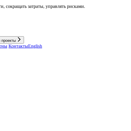
и, cокращать затраты, управлять рисками.
и проекты
ены
Контакты
English