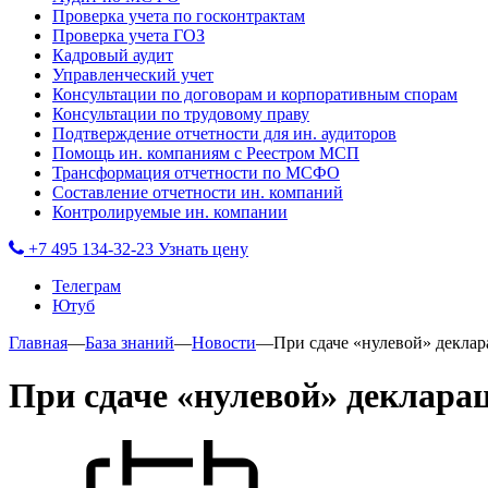
Проверка учета по госконтрактам
Проверка учета ГОЗ
Кадровый аудит
Управленческий учет
Консультации по договорам и корпоративным спорам
Консультации по трудовому праву
Подтверждение отчетности для ин. аудиторов
Помощь ин. компаниям с Реестром МСП
Трансформация отчетности по МСФО
Составление отчетности ин. компаний
Контролируемые ин. компании
+7 495 134-32-23
Узнать цену
Телеграм
Ютуб
Главная
—
База знаний
—
Новости
—
При сдаче «нулевой» деклар
При сдаче «нулевой» декларац