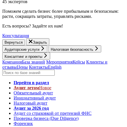
45 экспертов
Поможем сделать бизнес более прибыльным и безопасным:
расти, cокращать затраты, управлять рисками.
Есть вопросы? Задайте их нам!
Консультация
Вернуться
Закрыть
Аудиторские услуги
Налоговая безопасность
Консалтинг и проекты
Компания
База знаний
Мероприятия
Кейсы
Клиенты и
отзывы
Цены
Контакты
English
Перейти в раздел
Аудит летом
Новое
Обязательный аудит
Инициативный аудит
Налоговый аудит
Аудит за 2026 год
Аудит со страховкой от претензий ФНС
Проверка бизнеса (Due Diligence)
Форензик