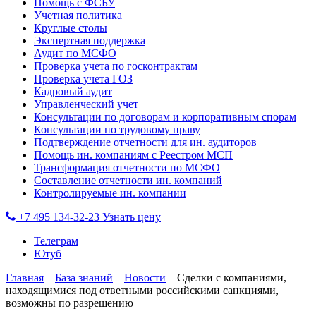
Помощь с ФСБУ
Учетная политика
Круглые столы
Экспертная поддержка
Аудит по МСФО
Проверка учета по госконтрактам
Проверка учета ГОЗ
Кадровый аудит
Управленческий учет
Консультации по договорам и корпоративным спорам
Консультации по трудовому праву
Подтверждение отчетности для ин. аудиторов
Помощь ин. компаниям с Реестром МСП
Трансформация отчетности по МСФО
Составление отчетности ин. компаний
Контролируемые ин. компании
+7 495 134-32-23
Узнать цену
Телеграм
Ютуб
Главная
—
База знаний
—
Новости
—
Сделки с компаниями,
находящимися под ответными российскими санкциями,
возможны по разрешению