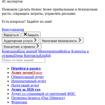
45 экспертов
Поможем сделать бизнес более прибыльным и безопасным:
расти, cокращать затраты, управлять рисками.
Есть вопросы? Задайте их нам!
Консультация
Вернуться
Закрыть
Аудиторские услуги
Налоговая безопасность
Консалтинг и проекты
Компания
База знаний
Мероприятия
Кейсы
Клиенты и
отзывы
Цены
Контакты
English
Перейти в раздел
Аудит летом
Новое
Обязательный аудит
Инициативный аудит
Налоговый аудит
Аудит за 2026 год
Аудит со страховкой от претензий ФНС
Проверка бизнеса (Due Diligence)
Форензик