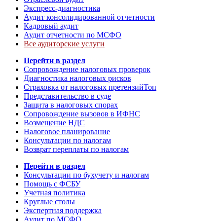
Экспресс-диагностика
Аудит консолидированной отчетности
Кадровый аудит
Аудит отчетности по МСФО
Все аудиторские услуги
Перейти в раздел
Сопровождение налоговых проверок
Диагностика налоговых рисков
Страховка от налоговых претензий
Топ
Представительство в суде
Защита в налоговых спорах
Сопровождение вызовов в ИФНС
Возмещение НДС
Налоговое планирование
Консультации по налогам
Возврат переплаты по налогам
Перейти в раздел
Консультации по бухучету и налогам
Помощь с ФСБУ
Учетная политика
Круглые столы
Экспертная поддержка
Аудит по МСФО