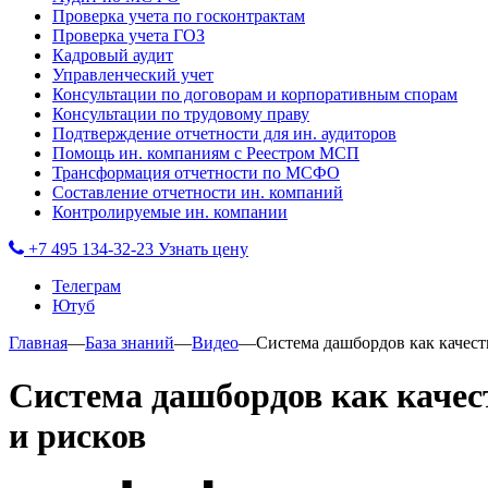
Проверка учета по госконтрактам
Проверка учета ГОЗ
Кадровый аудит
Управленческий учет
Консультации по договорам и корпоративным спорам
Консультации по трудовому праву
Подтверждение отчетности для ин. аудиторов
Помощь ин. компаниям с Реестром МСП
Трансформация отчетности по МСФО
Составление отчетности ин. компаний
Контролируемые ин. компании
+7 495 134-32-23
Узнать цену
Телеграм
Ютуб
Главная
—
База знаний
—
Видео
—
Система дашбордов как качест
Система дашбордов как качес
и рисков