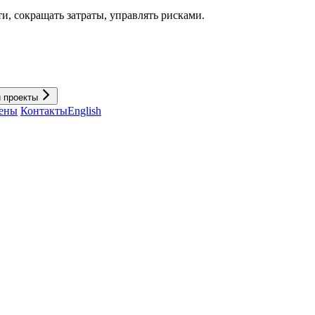
и, cокращать затраты, управлять рисками.
и проекты
ены
Контакты
English