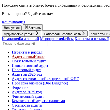
Поможем сделать бизнес более прибыльным и безопасным: раст
Есть вопросы? Задайте их нам!
Консультация
Вернуться
Закрыть
Аудиторские услуги
Налоговая безопасность
Консалтинг 
Компания
База знаний
Мероприятия
Кейсы
Клиенты и отзывы
Ц
Перейти в раздел
Аудит летом
Новое
Обязательный аудит
Инициативный аудит
Налоговый аудит
Аудит за 2026 год
Аудит со страховкой от претензий ФНС
Проверка бизнеса (Due Diligence)
Форензик
Аудит за 2025 год
Финансовый аудит
Комплексный аудит с налогами
Стоимость аудита
Отраслевой аудит