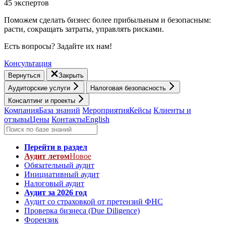
45 экспертов
Поможем сделать бизнес более прибыльным и безопасным:
расти, cокращать затраты, управлять рисками.
Есть вопросы? Задайте их нам!
Консультация
Вернуться
Закрыть
Аудиторские услуги
Налоговая безопасность
Консалтинг и проекты
Компания
База знаний
Мероприятия
Кейсы
Клиенты и
отзывы
Цены
Контакты
English
Перейти в раздел
Аудит летом
Новое
Обязательный аудит
Инициативный аудит
Налоговый аудит
Аудит за 2026 год
Аудит со страховкой от претензий ФНС
Проверка бизнеса (Due Diligence)
Форензик